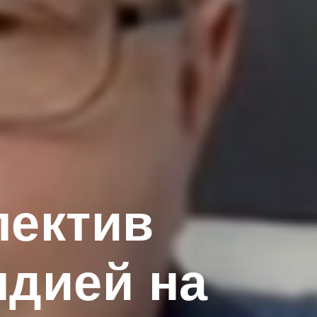
пектив
ндией на