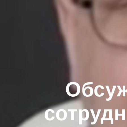
Обсуж
сотрудн