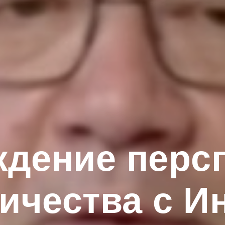
дение перс
ичества с И