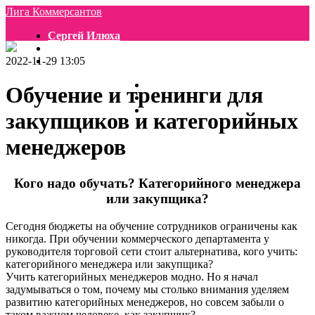
Лига Коммерсантов
Сергей Илюха
Блог и статьи
2022-11-29 13:05
Услуги
Новости
Обучение и тренинги для
Расписание тренингов
Обучение
закупщиков и категорийных
менеджеров
Кого надо обучать? Категорийного менеджера
или закупщика?
Сегодня бюджеты на обучение сотрудников ограничены как
никогда. При обучении коммерческого департамента у
руководителя торговой сети стоит альтернатива, кого учить:
категорийного менеджера или закупщика?
Учить категорийных менеджеров модно. Но я начал
задумываться о том, почему мы столько внимания уделяем
развитию категорийных менеджеров, но совсем забыли о
таком важном человеке, как закупщик?