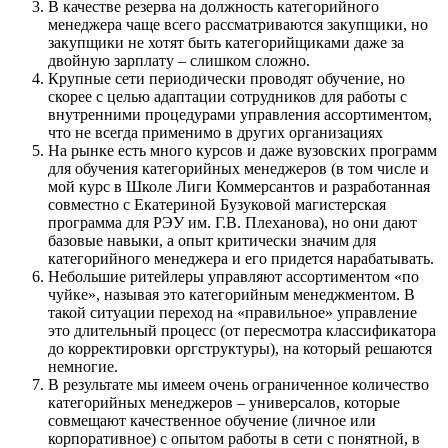
В качестве резерва на должность категорийного
менеджера чаще всего рассматриваются закупщики, но
закупщики не хотят быть категорийщиками даже за
двойную зарплату – слишком сложно.
Крупные сети периодически проводят обучение, но
скорее с целью адаптации сотрудников для работы с
внутренними процедурами управления ассортиментом,
что не всегда применимо в других организациях
На рынке есть много курсов и даже вузовских программ
для обучения категорийных менеджеров (в том числе и
мой курс в Школе Лиги Коммерсантов и разработанная
совместно с Екатериной Бузуковой магистерская
программа для РЭУ им. Г.В. Плеханова), но они дают
базовые навыки, а опыт критически значим для
категорийного менеджера и его придется нарабатывать.
Небольшие ритейлеры управляют ассортиментом «по
чуйке», называя это категорийным менеджментом. В
такой ситуации переход на «правильное» управление
это длительный процесс (от пересмотра классификатора
до корректировки оргструктуры), на который решаются
немногие.
В результате мы имеем очень ограниченное количество
категорийных менеджеров – универсалов, которые
совмещают качественное обучение (личное или
корпоративное) с опытом работы в сети с понятной, в