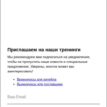
Поиск
Главная
Сергей Илюха
Обучение
Приглашаем на наши тренинги
Новости
Школа поставщика
Мы рекомендуем вам подписаться на уведомления,
чтобы не пропустить наши новости и специальные
CATMAN SCHOOL
База знаний
предложения. Уверены, многое может вас
заинтересовать!
Расписание
Блог
Контакты
Видеокурсы для ритейла
Политика конфиденциальности
Выдеокурсы для поставщика