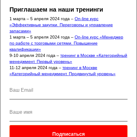
Приглашаем на наши тренинги
1 марта – 5 апреля 2024 года –
On-line курс
«Эффективные закупки. Переговоры и управление
Главная
Сергей Илюха
Обучение
запасами»
1 марта – 5 апреля 2024 года –
On-line курс «Менеджер
Новости
Школа поставщика
по работе с торговыми сетями. Повышение
CATMAN SCHOOL
База знаний
квалификации»
9-10 апреля 2024 года –
тренинг в Москве «Категорийный
Расписание
Блог
Контакты
менеджмент. Первый уровень»
11-12 апреля 2024 года –
тренинг в Москве
Политика конфиденциальности
«Категорийный менеджмент. Продвинутый уровень»
© 2013-2025. ООО "Лига Коммерсантов",
Илюха С. А. Все права защищены.
Подписаться