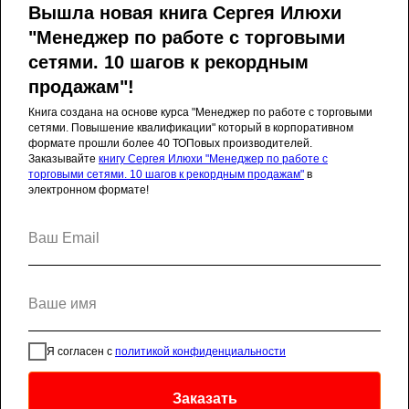
Вышла новая книга Сергея Илюхи
"Менеджер по работе с торговыми
сетями. 10 шагов к рекордным
Главная
Сергей Илюха
Обучение
продажам"!
Новости
Школа поставщика
Книга создана на основе курса "Менеджер по работе с торговыми
сетями. Повышение квалификации" который в корпоративном
CATMAN SCHOOL
База знаний
формате прошли более 40 ТОПовых производителей.
Заказывайте
книгу Сергея Илюхи "Менеджер по работе с
торговыми сетями. 10 шагов к рекордным продажам"
в
Расписание
Блог
Контакты
электронном формате!
Политика конфиденциальности
Я согласен с
политикой конфиденциальности
© 2013-2025. ООО "Лига Коммерсантов",
Илюха С. А. Все права защищены.
Заказать